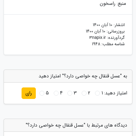
منبع: راسخون
انتشار:
10 آبان 1400
بروزرسانی:
10 آبان 1400
گردآورنده:
3napix.ir
شناسه مطلب: 1948
به "عسل قنقال چه خواصی دارد؟" امتیاز دهید
امتیاز دهید:
1
2
3
4
5
رای
دیدگاه های مرتبط با "عسل قنقال چه خواصی دارد؟"