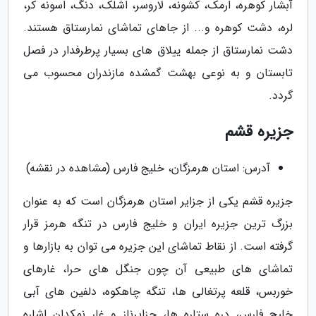
آبشار کوهره، ارمک، کشونه، لاروسر، اشلک، دنگ، اسونه کر،
لره، دشت کوهره و... از جاهای تماشای نمارستاق هستند.
دشت نمارستاق از جمله ییلاق های بسیار پرطرفدار در فصل
تابستان و به نوعی بهشت گمشده مازندران محسوب می
گردد.
جزیره قشم
آدرس: استان هرمزگان، خلیج فارس (مشاهده در نقشه)
جزیره قشم یکی از جزایر استان هرمزگان است که به عنوان
بزرگ ترین جزیره ایران و خلیج فارس در تنگه هرمز قرار
گرفته است. از نقاط تماشای این جزیره می توان به بازارها و
تماشای های طبیعی آن چون جنگل های حرا، غارهای
خوربس، قلعه پرتغالی ها، تنگه چاهکوه، دلفین های آبی
خلیج فارس، دره ستاره ها، جزایرناز و غار نمکدان اشاره