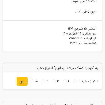
استفاده می شود.
منبع: کتاب کاله
انتشار:
15 شهریور 1401
بروزرسانی:
15 شهریور 1401
گردآورنده:
3napix.ir
شناسه مطلب: 2234
به "درباره کشک بیشتر بدانیم" امتیاز دهید
امتیاز دهید:
1
2
3
4
5
رای