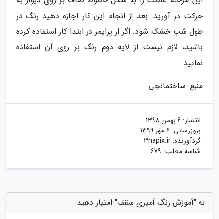
این مرحله غلطک را به شکل خطوط صاف بر روی دیوار به
حرکت در آورید. بعد از انجام این کار اجازه دهید رنگ در
طول شب خشک شود. اگر از پرایمر در ابتدا کار استفاده کرده
باشید، لازم نیست از لایه دوم رنگ بر روی آن استفاده
نمایید.
منبع: ساختمانچی
انتشار:
6 بهمن 1398
بروزرسانی:
6 مهر 1399
گردآورنده:
3napix.ir
شناسه مطلب: 679
به "آموزش رنگ آمیزی سقف" امتیاز دهید