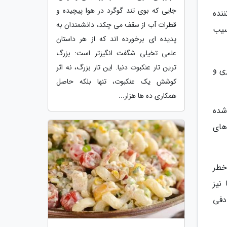
جایی که بوی تند گوگرد در هوا پیچیده و
نده
قطرات آب از سقف می چکد، دانشمندان به
سیب
پدیده ای برخورده اند که از هر داستان
علمی تخیلی شگفت انگیزتر است: بزرگ
ترین تار عنکبوت دنیا. این تار بزرگ، نه اثر
ی و
کوشش یک عنکبوت، تنها بلکه حاصل
همکاری ده ها هزار...
 60 تا 95 درصد ساخته شده
های
خطر
نیز
دفی