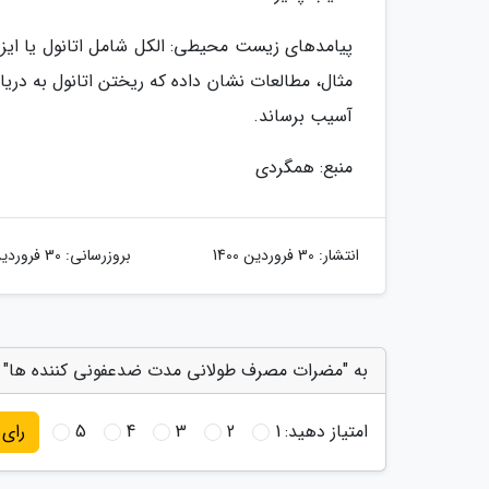
پیامدهای زیست محیطی: الکل شامل اتانول یا ایزو
مثال، مطالعات نشان داده که ریختن اتانول به دری
آسیب برساند.
منبع: همگردی
انتشار:
30 فروردین 1400
بروزرسانی:
30 فروردین 1400
به "مضرات مصرف طولانی مدت ضدعفونی کننده ها" ا
امتیاز دهید:
1
2
3
4
5
رای