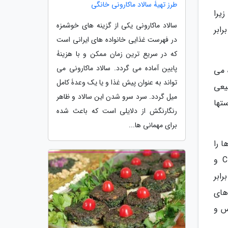
طرز تهیۀ سالاد ماکارونی خانگی
یرا
سالاد ماکارونی یکی از گزینه های خوشمزه
ابر
در فهرست غذایی خانواده های ایرانی است
که در سریع ترین زمان ممکن و با هزینۀ
پایین آماده می گردد. سالاد ماکارونی می
 می
تواند به عنوان پیش غذا و یا یک وعدۀ کامل
یعی
میل گردد. سرد سرو شدن این سالاد و ظاهر
تها
رنگارنگش از دلایلی است که باعث شده
برای مهمانی ها...
ا را
از بین نمی برند. موارد استثنا شامل انگلهایی مانند Cryptosporidium ، باکتریهایی از جمله Clostridium difficile و
رابر
های
س و