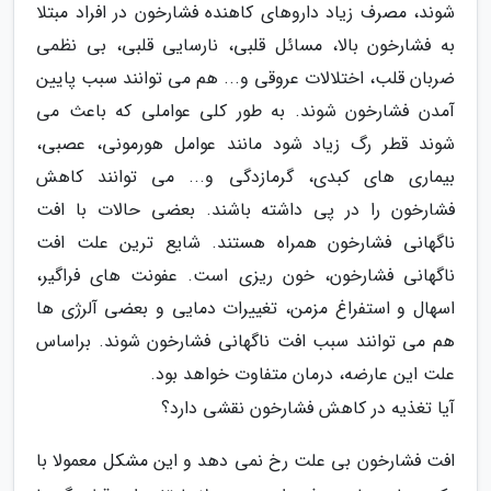
شوند، مصرف زیاد داروهای کاهنده فشارخون در افراد مبتلا
به فشارخون بالا، مسائل قلبی، نارسایی قلبی، بی نظمی
ضربان قلب، اختلالات عروقی و... هم می توانند سبب پایین
آمدن فشارخون شوند. به طور کلی عواملی که باعث می
شوند قطر رگ زیاد شود مانند عوامل هورمونی، عصبی،
بیماری های کبدی، گرمازدگی و... می توانند کاهش
فشارخون را در پی داشته باشند. بعضی حالات با افت
ناگهانی فشارخون همراه هستند. شایع ترین علت افت
ناگهانی فشارخون، خون ریزی است. عفونت های فراگیر،
اسهال و استفراغ مزمن، تغییرات دمایی و بعضی آلرژی ها
هم می توانند سبب افت ناگهانی فشارخون شوند. براساس
علت این عارضه، درمان متفاوت خواهد بود.
آیا تغذیه در کاهش فشارخون نقشی دارد؟
افت فشارخون بی علت رخ نمی دهد و این مشکل معمولا با