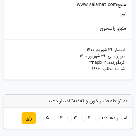
منبع:www.salamat.com
/م
منبع: راسخون
انتشار:
29 شهریور 1400
بروزرسانی:
29 شهریور 1400
گردآورنده:
3napix.ir
شناسه مطلب: 1895
به "رابطه فشار خون و تغذیه" امتیاز دهید
امتیاز دهید:
1
2
3
4
5
رای