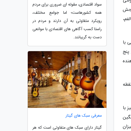
لتی
سواد اقتصادی، مقوله ای ضروری برای مردم
نجش
همه کشورهاست؛ اما جوامع مختلف،
خالفم، مخالفم،
رویکرد متفاوتی به آن دارند و مردم در
راستا کسب آگاهی های اقتصادی با موانعی
دست به گریبانند.
 اگر کسی با
ع پنج
 باشد نشان دهنده
60 بوده است که از نقطه
 با
معرفی سبک های گیتار
 مداری افراد 18 تا 29 ساله، 64 و میانگین
میزان
گیتار دارای سبک های متفاوتی است که هر