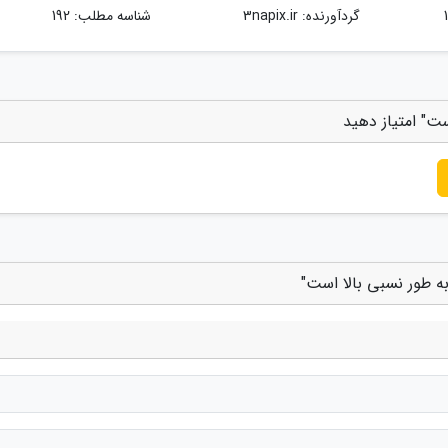
گردآورنده:
3napix.ir
شناسه مطلب: 192
ست" امتیاز دهید
به طور نسبی بالا است"