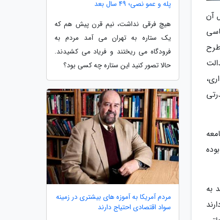
پله و عمو نصی؛ 49 سال بعد
 آن
هیچ فرقی نداشت، نیم قرن پیش هم که
20 شاخص فرهنگ سیاسی
یک ستاره به تهران می آمد مردم به
. در این طرح
فرودگاه می ریختند و فریاد می کشیدند.
الت
حالا تصور کنید این ستاره چه کسی بود؟
ری،
رتی
معه
ستایی) بوده اند و تعداد نمونه آماری برابر با 4890 نفر بوده
د به
مردم آمریکا به آموزه های بیشتری در زمینه
ارند
سواد اقتصادی احتیاج دارند