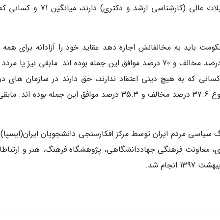
تساهل مداری بیشتر می گردد و افرادی که تحصیلات عالی (کارشناسی ارشد و دکتری) دارند
مت باید به مخالفانش اجازه دهد عقاید خود را آزادانه برای همه ب
نمایند به پاسخگویان ارائه شد که در مجموع 15.1 درصد مخالف و 70 درصد موافق این جمله بوده اند. مابقی نیز یا م
 کسانی که به هیچ دینی اعتقاد ندارند، حق دارند در سازمان های دو
استخدام شوند به پاسخگویان ارائه شد که در مجموع 37.6 درصد مخالف و 35.3 درصد موافق این جمله بوده اند
 سیاسی مردم ایران توسط مرکز افکارسنجی دانشجویان ایران(ایسپا) و
ری، معاونت فرهنگی جهاددانشگاهی، پژوهشگاه فرهنگ، هنر و ارتباطا
نجام شد.