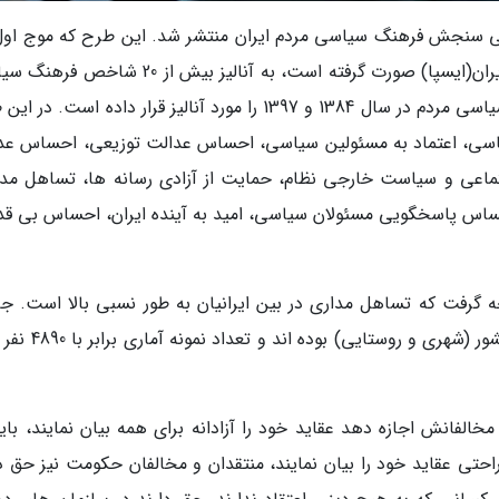
ملی سنجش فرهنگ سیاسی مردم ایران منتشر شد. این طرح که موج اول
در سال 1384 توسط مرکز افکارسنجی دانشجویان ایران(ایسپا) صورت گرفته است، به آنالیز بیش از 
مردم ایران پرداخته و تحولات رخ داده در فرهنگ سیاسی مردم در سال 1384 و 1397 را مورد آنالیز قرار داده است
سی، اعتماد به مسئولین سیاسی، احساس عدالت توزیعی، احساس عد
جتماعی و سیاست خارجی نظام، حمایت از آزادی رسانه ها، تساهل مدا
ساس پاسخگویی مسئولان سیاسی، امید به آینده ایران، احساس بی قد
 گرفت که تساهل مداری در بین ایرانیان به طور نسبی بالا است. جا
آماری این پژوهش کلیه شهروندان بالای 18 سال کشور (شهری و رو
 حکومت باید به مخالفانش اجازه دهد عقاید خود را آزادانه برای همه بیان نمایند، بای
 راحتی عقاید خود را بیان نمایند، منتقدان و مخالفان حکومت نیز حق د