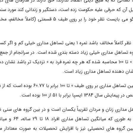
 کسانی که به هیچ دینی اعتقاد ندارند، حق دارند در سازمان های دو
یل آن که حرفی علیه حکومت زده است، دستگیر و زندانی کند مورد س
قرار گرفته است، به گونه ای که در هر گویه پاسخگو می­ بایست نظر خود را بر روی طیف 5 قسمتی (کاملاً م
در هر کدام از گویه های فوق اگر کسی با گویه­ مورد نظر کاملاً مخالف باشد نمره 1 یعنی تساهل مداری خیلی کم و
ملاً موافق باشد نمره 5 یعنی در گروه تساهل مداری خیلی زیاد دسته بندی ­شده است. در سرانجام از جم
گویه مورد نظر شاخص تساهل مداری بر روی طیف 0 تا 100 محاسبه شده که هر چه نمره فرد به 0 نزدیک تر
نتایج این پیمایش نشان می دهد در مجموع میانگین تساهل مداری بر روی طیف 0 تا 100 برابر با .77
مداری زنان و مردان تقریباً یکسان است و در بین گروه­ های سنی نیز
افزایش سن میزان تساهل مداری کمتر می گردد، به طوری که میانگین تساهل
اد بالای 50 سال 57 است. در بین گروه ­های تحصیلی نیز با افزایش تحصیلات به صورت معنادار 