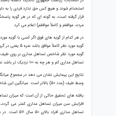
در انتخابات ریاست جمهوری کاندیدا داشته باشند،
استخدام شوند و هیچ کس حق ندارد فردی را به دل
مردد، موافقم و کاملاً موافقم) اعلام می کرد.
گویه مورد نظر کا
تساهل مداری کم و هر چه به 100 نزدیک تر باشد نشان دهنده تساهل مداری زیاد است.
وسط طیف (عدد 50) بالاتر است. میانگین این شاخص در پیمایش سال 1384 ایسپا برابر با 51 از 100 بوده است.
یافته های تحقیق حاکی از آن است که میزان تساهل 
تساهل مداری افر