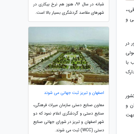
شبانه در سال 96، هنوز هم نرخ بیکاری در
رقی،،
شهرهای مقاصد گردشگری بسیار بالا است.
ی و
شور در
ت استفاده حداکثری از فصول Low Seasen یا فصولی
 با
ارک
اصفهان و تبریز ثبت جهانی می شوند
شور
ن و
معاون صنایع دستی سازمان میراث فرهنگی،
صنایع دستی و گردشگری اعلام نمود که دو
جهت
شهر اصفهان و تبریز در شورای جهانی صنایع
دستی (WCC) ثبت می شوند.