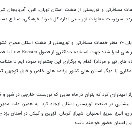
 تابستانی یزد با حضور 70 دفتر خدمات مسافرتی و توریستی از هشت استان تهران، البرز، آذربایجان ش
 گردد. سرپرست معاونت توریستی اداره کل میراث فرهنگی، صنایع دست
استان یزد از هفدهم لغایت نوزدهم خرداد ماه میزبان 70 دفتر خدمات مسافرتی و توریستی از هشت استان مطرح ک
زمینه توریستی خواهد بود. در پی مطالعات و آنالیز های اجرا شده جه
ای تیر و مرداد) اقدام به برگزاری این جشنواره نموده ایم تا متناسب
کاری با دیگر استان های کشور برنامه های خاص و قابل توجهی تد
راز امیدواری کرد که بتوان در ماه هایی که توریست خارجی در شهر و ک
نق بیشتری در صنعت توریستی استان ایجاد کرد. به همین علت مدیرا
 البرز، تبریز، اصفهان، شیراز، کرمان، قزوین و گیلان در استان یزد 
ین استان حضور خواهند یافت.