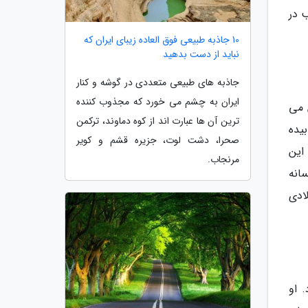
 در
10 جاذبه طبیعی فوق العاده زیبای ایران که
نباید از دست بدهید
جاذبه های طبیعی متعددی در گوشه و کنار
ایران به چشم می خورد که مجذوب کننده
 می
ترین آن ها عبارت اند از کوه دماوند، ترکمن
یده
صحرا، دشت لوت، جزیره قشم و کویر
این
مرنجاب.
سانه
رشان باشند و از پل ها دوری کنند. دو مرد در همان دهه 1880 میلادی
 او