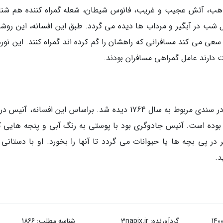
 راهب، آتش عجیب و غریب، فانوس شیطان، شعله گمراه کننده هم شنا
 شب در آبگیر و مرداب ها دیده می گردد. طبق این افسانه، این روشن
ی می کند مسافرانی که راهشان را گم کرده اند گمراه کنند. این نورها
ت دارند عامل گمراهی مسافران بودند.
نام آنیس سیاه که در ابتدا آنی سیاه صدا می شد در سندی مربوط به سال 1764 دیده شد. براساس این افسانه، 
بوده است. آنیس جادوگری بود با پوستی به رنگ آبی و پنجه هایی که
ر پی بچه ها یا حیوانات می گردد تا آنها را بخورد. او با دستانی ب
د.
گردآورنده:
3napix.ir
شناسه مطلب: 1866