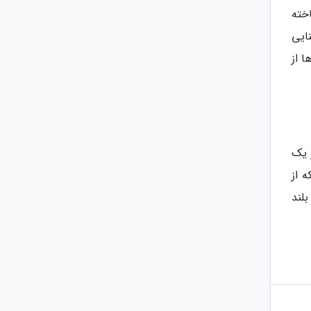
خته
ایی
 از
آنیس در یک
 از
لند