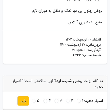
روغن زیتون بی بو، نمک و فلفل به میزان لازم
منبع: همشهری آنلاین
انتشار:
20 اردیبهشت 1402
بروزرسانی:
20 اردیبهشت 1402
گردآورنده:
3napix.ir
شناسه مطلب: 2343
به "نام رولت روسی شنیده اید؟ این سالادش است!" امتیاز
دهید
امتیاز دهید:
1
2
3
4
5
رای