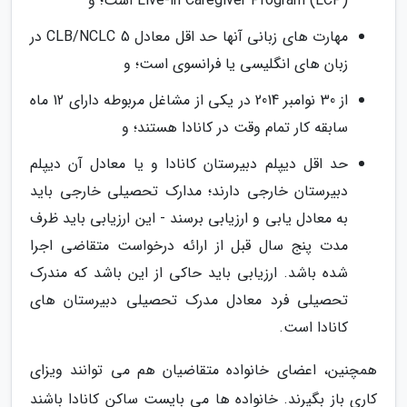
Live-in Caregiver Program (LCP) است؛ و
مهارت های زبانی آنها حد اقل معادل CLB/NCLC 5 در
زبان های انگلیسی یا فرانسوی است؛ و
از 30 نوامبر 2014 در یکی از مشاغل مربوطه دارای 12 ماه
سابقه کار تمام وقت در کانادا هستند؛ و
حد اقل دیپلم دبیرستان کانادا و یا معادل آن دیپلم
دبیرستان خارجی دارند؛ مدارک تحصیلی خارجی باید
به معادل یابی و ارزیابی برسند - این ارزیابی باید ظرف
مدت پنج سال قبل از ارائه درخواست متقاضی اجرا
شده باشد. ارزیابی باید حاکی از این باشد که مندرک
تحصیلی فرد معادل مدرک تحصیلی دبیرستان های
کانادا است.
همچنین، اعضای خانواده متقاضیان هم می توانند ویزای
کاری باز بگیرند. خانواده ها می بایست ساکن کانادا باشند