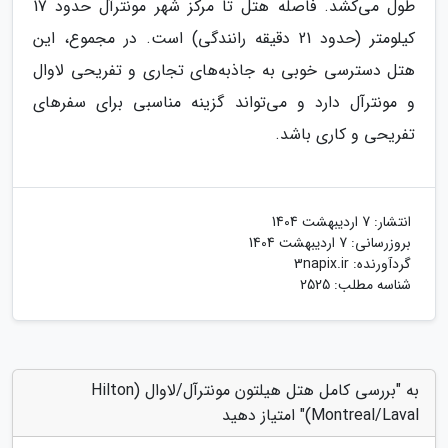
طول می‌کشد​​. فاصله هتل تا مرکز شهر مونترآل حدود 17
کیلومتر (حدود 21 دقیقه رانندگی) است​. در مجموع، این
هتل دسترسی خوبی به جاذبه‌های تجاری و تفریحی لاوال
و مونترآل دارد و می‌تواند گزینه مناسبی برای سفرهای
تفریحی و کاری باشد.
انتشار:
7 اردیبهشت 1404
بروزرسانی:
7 اردیبهشت 1404
گردآورنده:
3napix.ir
شناسه مطلب: 2525
به "بررسی کامل هتل هیلتون مونترآل/لاوال (Hilton
Montreal/Laval)" امتیاز دهید