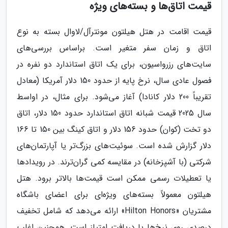
قیمت اتاق‌ها و بسته‌های ویژه
قیمت اقامت در هتل هیلتون مونترآل/لاوال بسته به نوع
اتاق و زمان سفر متغیر است. براساس بررسی‌های
سایت‌های رزرواسیون، برای یک اتاق استاندارد دو نفره در
فصول عادی سال، نرخ پایه از حدود 150 دلار آمریکا (معادل
تقریباً 200 دلار کانادا) آغاز می‌شود​. برای مثال، در اواسط
سال 2025 قیمت شبانه اتاق استاندارد حدود 150 دلار، اتاق
دو تخت (کوان) حدود 156 دلار و اتاق کینگ بین 150 تا 166
دلار گزارش شده است​. سوئیت‌های بزرگ‌تر یا آپارتمان‌های
شرکتی (با آشپزخانه) در مقایسه کمی گران‌ترند. در رویدادها
یا تعطیلات رسمی ممکن است قیمت‌ها بالاتر برود. هتل
هیلتون معمولاً بسته‌های ویژه‌ای برای اعضای باشگاه
مشتریان «Hilton Honors» ارائه می‌دهد که شامل تخفیف
درصدی روی نرخ‌ها یا دریافت امتیاز است. همچنین اغلب