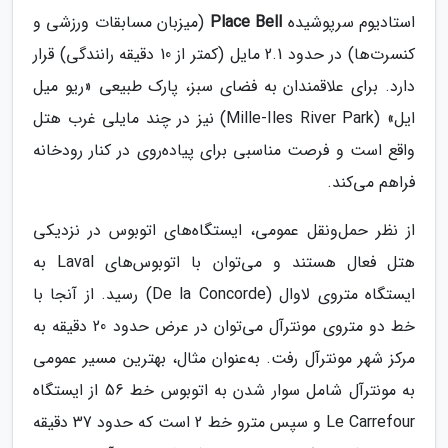
استادیوم سرپوشیده
Place Bell
(میزبان مسابقات ورزشی و
کنسرت‌ها) در حدود 2.1 مایل (کمتر از 10 دقیقه رانندگی) قرار
دارد​. برای علاقمندان به فضای سبز، پارک طبیعی «ریو میل
ایل» (Mille-Iles River Park) نیز در چند مایلی غرب هتل
واقع است و فرصت مناسبی برای پیاده‌روی در کنار رودخانه
فراهم می‌کند​.
از نظر حمل‌ونقل عمومی، ایستگاه‌های اتوبوس در نزدیکی
هتل فعال هستند و می‌توان با اتوبوس‌های Laval به
ایستگاه متروی لاوال (De la Concorde) رسید. از آنجا با
خط دو متروی مونترآل می‌توان در عرض حدود 20 دقیقه به
مرکز شهر مونترآل رفت. به‌عنوان مثال، بهترین مسیر عمومی
به مونترآل شامل سوار شدن به اتوبوس خط 56 از ایستگاه
Le Carrefour و سپس مترو خط 2 است که حدود 37 دقیقه