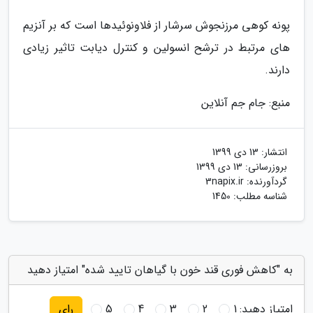
پونه کوهی مرزنجوش سرشار از فلاونوئیدها است که بر آنزیم
های مرتبط در ترشح انسولین و کنترل دیابت تاثیر زیادی
دارند.
منبع: جام جم آنلاین
انتشار:
13 دی 1399
بروزرسانی:
13 دی 1399
گردآورنده:
3napix.ir
شناسه مطلب: 1450
به "کاهش فوری قند خون با گیاهان تایید شده" امتیاز دهید
امتیاز دهید:
1
2
3
4
5
رای