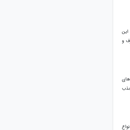
این
ف و
های
جذب
واع