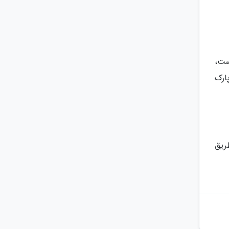
ست،
ارک
ریق