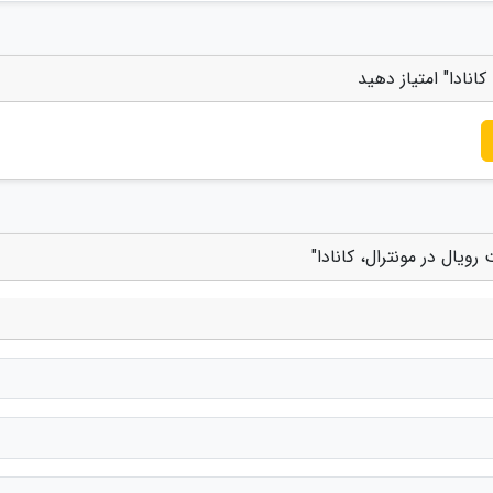
انادا" امتیاز دهید
ویال در مونترال، کانادا"