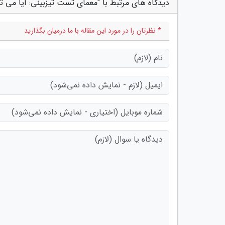
دیدگاه های مرتبط با "معمای تست تیزبینی: آیا می توانید لاک پشت را ظرف 15 ث
* نظرتان را در مورد این مقاله با ما درمیان بگذارید