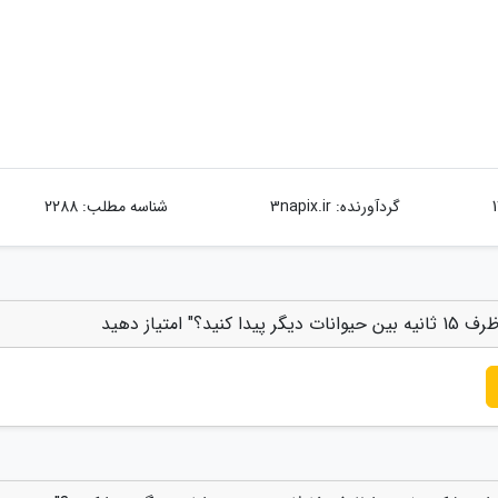
گردآورنده:
3napix.ir
شناسه مطلب: 2288
تیاز دهید