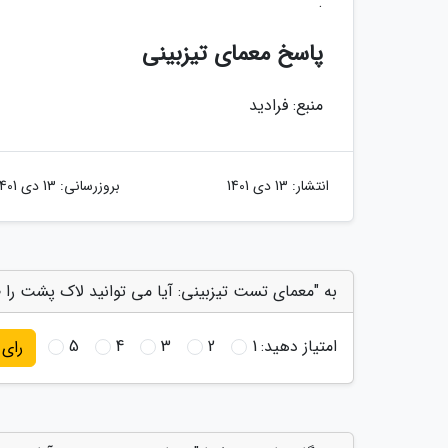
.
پاسخ معمای تیزبینی
منبع: فرادید
انتشار:
13 دی 1401
بروزرسانی:
13 دی 1401
به "معمای تست تیزبینی: آیا می توانید لاک پشت را ظرف 15 ثانیه بین حیوانات دیگر پیدا کنید؟" ام
امتیاز دهید:
1
2
3
4
5
رای