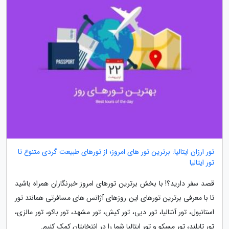
تور ارزان ایتالیا: برترین تور های امروز؛ از تورهای طبیعت گردی متنوع تا
تور ایتالیا
قصد سفر دارید؟! با بخش برترین تورهای امروز خبرنگاران همراه باشید
تا با معرفی برترین تورهای این روزهای آژانس های مسافرتی همانند تور
استانبول، تور آنتالیا، تور دبی، تور کیش، تور مشهد، تور باکو، تور مالزی،
تور تایلند، تور مسکو و تور ایتالیا شما را در انتخابتان کمک کنیم.