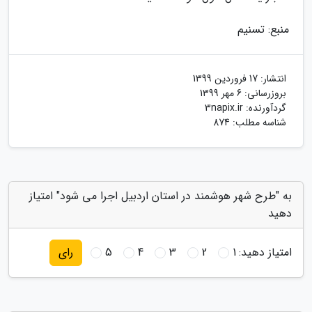
منبع: تسنیم
انتشار:
17 فروردین 1399
بروزرسانی:
6 مهر 1399
گردآورنده:
3napix.ir
شناسه مطلب: 874
به "طرح شهر هوشمند در استان اردبیل اجرا می شود" امتیاز
دهید
امتیاز دهید:
1
2
3
4
5
رای