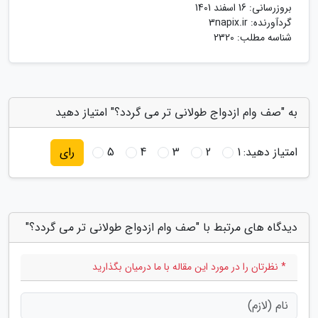
بروزرسانی:
16 اسفند 1401
گردآورنده:
3napix.ir
شناسه مطلب: 2320
به "صف وام ازدواج طولانی تر می گردد؟" امتیاز دهید
امتیاز دهید:
1
2
3
4
5
رای
دیدگاه های مرتبط با "صف وام ازدواج طولانی تر می گردد؟"
* نظرتان را در مورد این مقاله با ما درمیان بگذارید