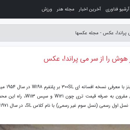
آرشیو فناوری
آخرین اخبار
مجله هنر
ورزش
 پراند!، عکس - مجله عکسها
 هوش را از سر می پراند!، عکس
به گزارش مجله عکسها، فراوری مدل SL مرسدس بنز با 
شروع شد. مرسدس بنز از آن پس با فراوری مدل مقرون به صرفه قیمت تری چون W121 و
اسپرت