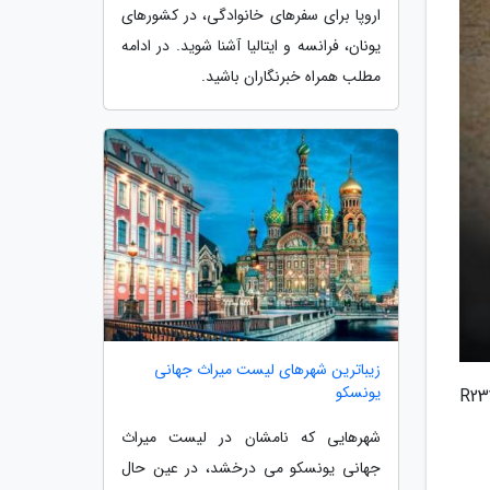
اروپا برای سفرهای خانوادگی، در کشورهای
یونان، فرانسه و ایتالیا آشنا شوید. در ادامه
مطلب همراه خبرنگاران باشید.
زیباترین شهرهای لیست میراث جهانی
یونسکو
رنگاران،برای مدل 2022، مرسدس بنز هفتمین نسل SL را به بازار معرفی نموده است که با کد R232
شهرهایی که نامشان در لیست میراث
جهانی یونسکو می درخشد، در عین حال