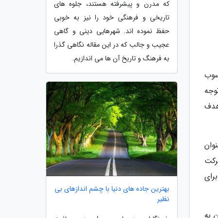
که مدرن و پیشرفته هستند، جلوه های
تاریخی و فرهنگی خود را نیز به خوبی
حفظ نموده اند. شهرهایی دینی و گاهی
عجیب و جالب که در این مقاله نگاهی گذرا
به فرهنگ و تاریخ آن ها می اندازیم.
تقایافته خنک شونده و تقویت شده مدل HPB 80 محسوب
 توجه
 پس هدف
نوان
رکت
رای
بهترین جاده های دنیا با چشم اندازهای بی
نظیر
ی از آن به