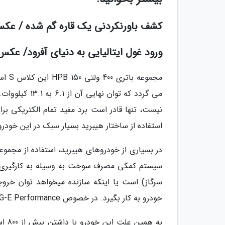
کشف باورنکردنی یک قاره گم شده / عک
ورود غول ایتالیایی به دنیای آفرود/ عکس
می گردد که تو
استفاده از ساختار هیبرید بسیار سبک در این خود
در بسیاری از خودروهای هیبرید، استفاده از مجموعه 
سیستم کمکی مصرف سوخت به وسیله به کارگیری 
سرگاز) است یا اینکه سازنده میخواهد توان خرو
خودرو به کار بگیرد. در خصوص S63 AMG-E Performance، هدف مرسدس بنز گزینه دوم است.