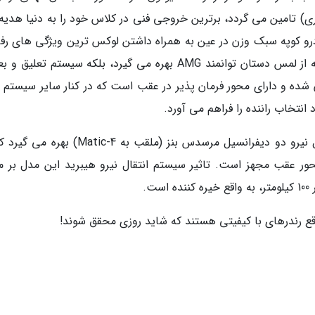
کتریکی 140 کیلوواتی (190 اسب بخاری) تامین می گردد، برترین خروجی فنی در کلاس خود را به دنیا هد
 کوپه سبک وزن در عین به همراه داشتن لوکس ترین ویژگی های رف
و ایمنی است. نه تنها این خودرو در بخش پیشرانه از لمس دستان توانمند AMG بهره می گیرد، بلکه سیستم تعل
نترل سواری آن از سوی شرکت AMG تیون شده و دارای محور فرمان پذیر در عقب است که در کنار سایر سیست
انتخاب راننده را فراهم می آورد.
این سدان لوکس فول سایز بعلاوه از سیستم انتقال نیرو دو دیفرانسیل مرسدس بنز (ملقب به 4-tic
LSD) الکترونیکی در محور عقب مجهز است. تاثیر سیستم انتقال نیرو هیبرید این مدل بر 
ت.
قع رندرهای با کیفیتی هستند که شاید روزی محقق شوند!