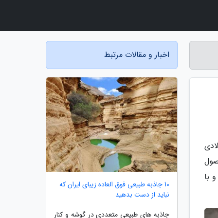
اخبار و مقالات مرتبط
معرفی نسخه افسانه ای 300SL بر پلتفرم W198 در سال 1954 میلادی
 سپس W113، راه این محصول
 کوپه/کانورتیبل دو نفره را ادامه داد تا اینکه نسل اول رسمی (نسل سوم غیر رسمی) با نام کلاس SL، در سال 1971 و با
10 جاذبه طبیعی فوق العاده زیبای ایران که
نباید از دست بدهید
جاذبه های طبیعی متعددی در گوشه و کنار