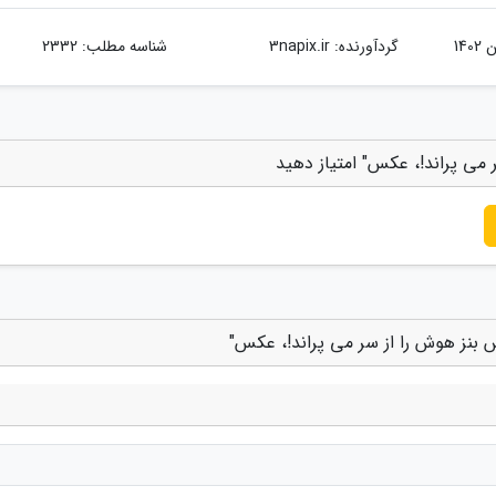
گردآورنده:
3napix.ir
شناسه مطلب: 2332
 می پراند!، عکس" امتیاز دهید
 بنز هوش را از سر می پراند!، عکس"