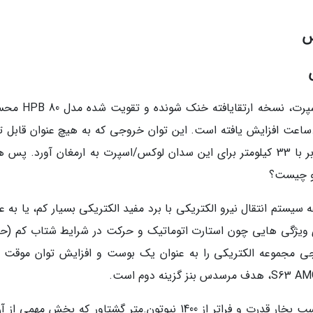
س
مجموعه باتری 400 ولتی HPB 150 این کلاس S اسپرت، نسخه ار
ان نهایی آن از 6.1 به 13.1 کیلووات.ساعت افزایش یافته است. این توان خروجی که به هیچ عنوان قابل
نیست، تنها قادر است برد مفید تمام الکتریکی برابر با 33 کیلومتر برای این سدان لوکس/اسپرت به ارمغان آورد.
رو چیست؟
سیستم انتقال نیرو الکتریکی با برد مفید الکتریکی بسیار کم، یا به ع
ویژگی هایی چون استارت اتوماتیک و حرکت در شرایط شتاب کم (ح
جی مجموعه الکتریکی را به عنوان یک بوست و افزایش توان موقت ب
به همین علت این خودرو با داشتن بیش از 800 اسب بخار قدرت و فراتر از 1400 نیوتون.متر گشتاور که بخش مهم