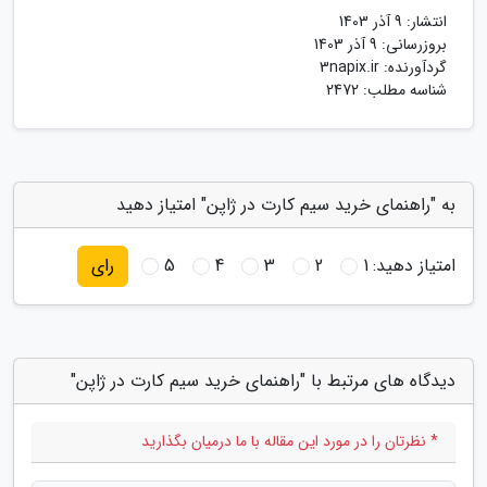
انتشار:
9 آذر 1403
بروزرسانی:
9 آذر 1403
گردآورنده:
3napix.ir
شناسه مطلب: 2472
به "راهنمای خرید سیم کارت در ژاپن" امتیاز دهید
امتیاز دهید:
1
2
3
4
5
رای
دیدگاه های مرتبط با "راهنمای خرید سیم کارت در ژاپن"
* نظرتان را در مورد این مقاله با ما درمیان بگذارید