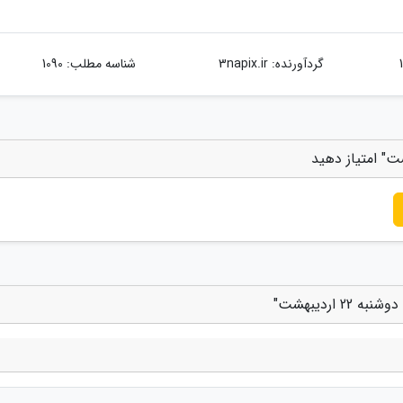
گردآورنده:
3napix.ir
شناسه مطلب: 1090
اردیبهشت"