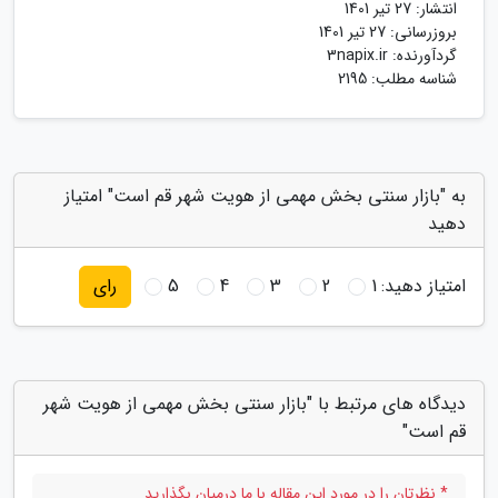
انتشار:
27 تیر 1401
بروزرسانی:
27 تیر 1401
گردآورنده:
3napix.ir
شناسه مطلب: 2195
به "بازار سنتی بخش مهمی از هویت شهر قم است" امتیاز
دهید
امتیاز دهید:
1
2
3
4
5
رای
دیدگاه های مرتبط با "بازار سنتی بخش مهمی از هویت شهر
قم است"
* نظرتان را در مورد این مقاله با ما درمیان بگذارید