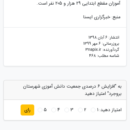
آموزان مقطع ابتدایی 29 هزار و 205 نفر است.
منبع: خبرگزاری ایسنا
انتشار:
6 آبان 1398
بروزرسانی:
6 مهر 1399
گردآورنده:
3napix.ir
شناسه مطلب: 468
به "افزایش 6 درصدی جمعیت دانش آموزی شهرستان
بروجرد" امتیاز دهید
امتیاز دهید:
1
2
3
4
5
رای