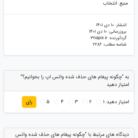
منبع: انتخاب
انتشار:
10 دی 1401
بروزرسانی:
10 دی 1401
گردآورنده:
3napix.ir
شناسه مطلب: 2286
به "چگونه پیغام های حذف شده واتس اپ را بخوانیم؟"
امتیاز دهید
امتیاز دهید:
1
2
3
4
5
رای
دیدگاه های مرتبط با "چگونه پیغام های حذف شده واتس