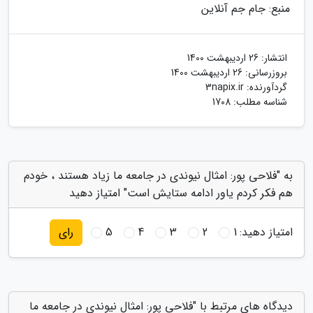
منبع: جام جم آنلاین
انتشار:
26 اردیبهشت 1400
بروزرسانی:
26 اردیبهشت 1400
گردآورنده:
3napix.ir
شناسه مطلب: 1708
به "فلاحی پور: امثال نیوندی در جامعه ما زیاد هستند ، خودم
هم فکر کردم یاور ادامه ستایش است" امتیاز دهید
امتیاز دهید:
1
2
3
4
5
رای
دیدگاه های مرتبط با "فلاحی پور: امثال نیوندی در جامعه ما