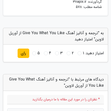
گردآورنده:
3napix.ir
شناسه مطلب: 578
به "ترجمه و آنالیز آهنگ Give You What You Like از آوریل
لاوین" امتیاز دهید
امتیاز دهید:
1
2
3
4
5
رای
دیدگاه های مرتبط با "ترجمه و آنالیز آهنگ Give You What
You Like از آوریل لاوین"
* نظرتان را در مورد این مقاله با ما درمیان بگذارید