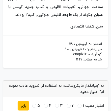
سلامت جهانی، تغییرات اقلیمی و کتاب جدید گیتس با
عنوان چگونه از یک فاجعه اقلیمی جلوگیری کنیم؟ بودند.
منبع: شفقنا اقتصادی
انتشار:
20 فروردین 1400
بروزرسانی:
20 فروردین 1400
گردآورنده:
3napix.ir
شناسه مطلب: 1641
به "بنیانگذار مایکروسافت: به استفاده از اندروید عادت نموده
ام" امتیاز دهید
امتیاز دهید:
1
2
3
4
5
رای