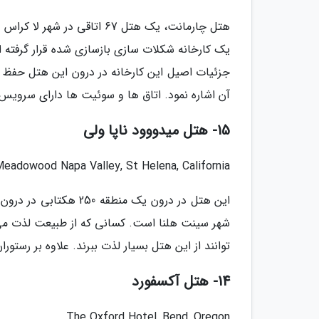
هتل چارمانت، یک هتل 67 اتا
جزئیات اصیل این کارخانه در درون این هتل حفظ ش
آن اشاره نمود. اتاق ها و سوئیت ها دارای سروی
15- هتل میدووود ناپا ولی
eadowood Napa Valley, St Helena, California
این هتل در درون یک منط
شهر سینت هلنا است. کسانی که از طبیعت لذت می
توانند از این هتل بسیار لذت ببرند. علاوه بر رستو
14- هتل آکسفورد
The Oxford Hotel, Bend, Oregon