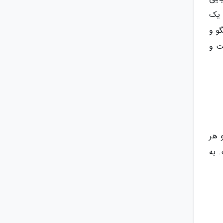
 یک
و و
ت و
 هر
 به