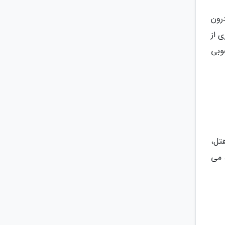
درون
 شود. بسیاری از
وبی
 هتل،
 می