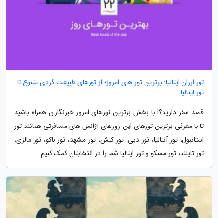
تور ارزان ایتالیا: برترین تور های امروز؛ از تورهای طبیعت گردی متنوع تا
تور ایتالیا
قصد سفر دارید؟! با بخش برترین تورهای امروز خبرنگاران همراه باشید
تا با معرفی برترین تورهای این روزهای آژانس های مسافرتی همانند تور
استانبول، تور آنتالیا، تور دبی، تور کیش، تور مشهد، تور باکو، تور مالزی،
تور تایلند، تور مسکو و تور ایتالیا شما را در انتخابتان کمک کنیم.