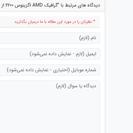
دیدگاه های مرتبط با "گرافیک AMD اگزینوس 2200 از نسل قبل تا 34٪ سریع تر است"
* نظرتان را در مورد این مقاله با ما درمیان بگذارید