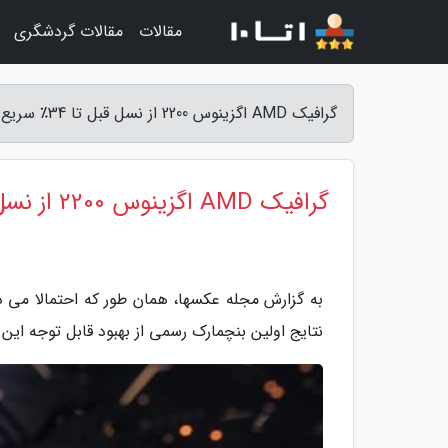
مقالات
مقالات گردشگری
گرافیک AMD اگزینوس 2200 از نسل قبل تا 34٪ سریع تر است - مجله عکسها
گرافیک AMD اگزینوس 2200 از نسل قبل تا 34٪ سریع تر است
نتایج اولین بنچمارک رسمی از بهبود قابل توجه ای