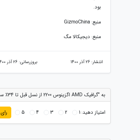
بود.
منبع: GizmoChina
منبع: دیجیکالا مگ
انتشار:
26 آذر 1400
بروزرسانی:
26 آذر 1400
به "گرافیک AMD اگزینوس 2200 از نسل قبل تا 34٪ سریع تر است" امتیاز دهید
امتیاز دهید:
1
2
3
4
5
رای