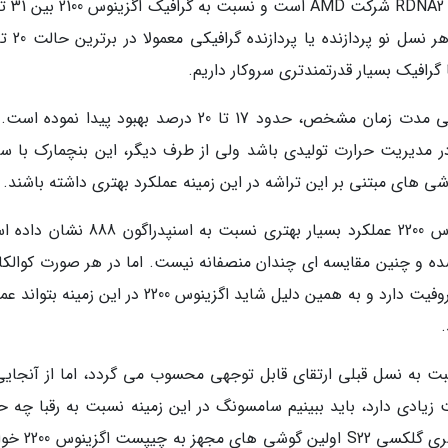
رافیک بسیار قدرتمندتری سروکار داریم.
با این حال، عملکرد پایدار یا عملکرد ارائه شده طی مدت زمان مشخص، حدود 17 تا 20 درصد بهبود پیدا ن
مدیریت حرارت تولیدی باشد ولی از طرف دیگر، این بنچمارک با 
شی های مبتنی بر این تراشه در این زمینه عملکرد بهتری داشته باشند.
بعلاوه در تست 3DMark، پردازنده گرافیکی اگزینوس 2200 عملکرد بسیار بهتری نسبت به اسنپ
شده و چنین مقایسه ای چندان منصفانه نیست. اما در هر صورت کوالکام
استفاده از پردازنده های گرافیکی بسیار قدرتمند معروفیت دارد و به همین دلیل شاید اگزینوس 2200 در این 
در ظاهر پردازنده گرافیکی اگزینوس 2200 نسبت به نسل قبلی ارتقای قابل توجهی محسوب می گردد، اما از آنج
 زیادی دارد، باید ببینیم سامسونگ در این زمینه نسبت به رقبا چه ح
برای گفتن دارد. همان طور که احتمالا می دانید، سری گ