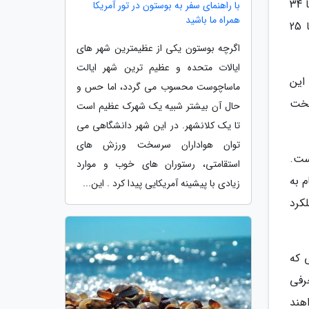
این پردازنده گرافیکی 6 هسته ای مبتنی بر معماری RDNA2 شرکت AMD است و نسبت به گرافیک اگزینوس 2100 بین 31 تا 34
با راهنمای سفر به بوستون در تور آمریکا
همراه ما باشید
درصد سرعت بیشتری دارد. باید خاطرنشان کنیم هر نسل نو پردازنده یا پردازنده گرافیکی معمولا در برترین حالت 20 تا 25
اگرچه بوستون یکی از عظیمترین شهر های
ایالات متحده و عظیم ترین شهر ایالت
موده است. این
ماساچوست محسوب می گردد، اما حس و
سخت
حال آن بیشتر شبیه یک شهرک عظیم است
تا یک کلانشهر. در این شهر دانشگاهی می
توان هواداران سرسخت ورزش های
دراگون 888 نشان داده است.
استقامتی، رستوران های خوب و موارد
 به
زیادی با پیشینه آمریکایی پیدا کرد . این...
زمینه بتواند عملکرد
ایی که
رفی
لکسی S22 اولین گوشی های مجهز به چیپست اگزینوس 2200 خواهند