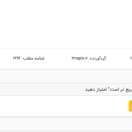
گردآورنده:
3napix.ir
شناسه مطلب: 1994